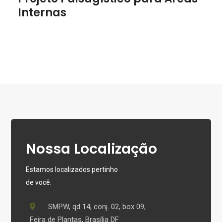
Áreas Internas
Internas
Nossa Localização
Estamos localizados pertinho
de você.
SMPW, qd 14, conj. 02, box 09,
Feira de Plantas, Brasília DF